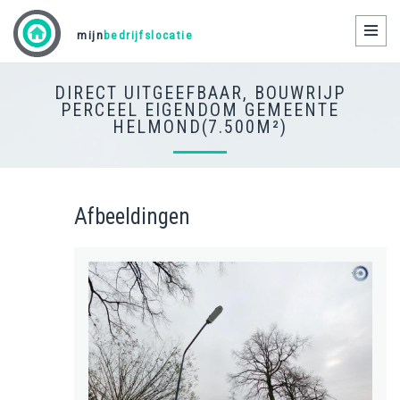
Toggl
mijn
bedrijfslocatie
naviga
DIRECT UITGEEFBAAR, BOUWRIJP
PERCEEL EIGENDOM GEMEENTE
HELMOND(7.500M²)
Afbeeldingen