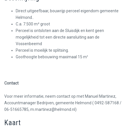
Direct uitgeefbaar, bouwrijp perceel eigendom gemeente
Helmond..
C.a. 7.500 m² groot
Perceel is ontsloten aan de Sluisdijk en kent geen
mogelijkheid tot een directe aansluiting aan de
Vossenbeemd
Perceel is moeilijk te splitsing.
Goothoogte bebouwing maximaal 15 m¹
Contact
Voor meer informatie; neem contact op met Manuel Martinez,
Accountmanager Bedrijven, gemeente Helmond ( 0492-587168 /
06-51665785, m.martinez@helmond.nl)
Kaart