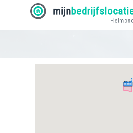
mijn
bedrijfslocati
Helmon