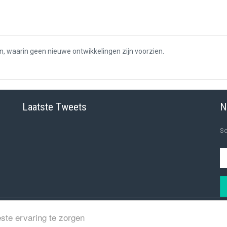
, waarin geen nieuwe ontwikkelingen zijn voorzien.
Laatste Tweets
N
Sc
ste ervaring te zorgen